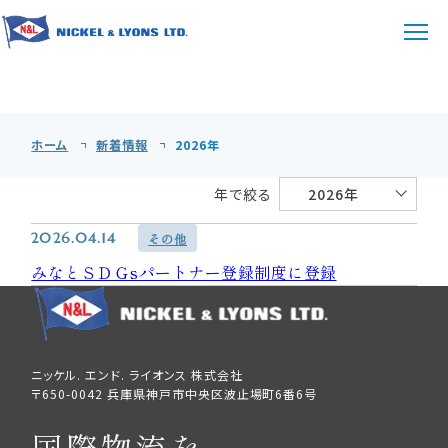
新着情報
News
ホーム
ホーム
新着情報
2026年
総合物流サービス
年で絞る
2026年
陸上運送サービス
対応業種
2026.04.14
その他
油脂・化成品類サービス
みなとＳＤＧsパートナー登録制度に登録
会社案内
通関サービス
会社概要
採用TOP
港湾サービス
拠点一覧
ニッケル. エンド. ライオンス 株式会社
業務紹介
English
〒650-0042 兵庫県神戸市中央区波止場町6番6号
078-341-7781
AEO認定通関業者制度
働く環境
TEL.
国際物流を
［受付時間］ 9:00〜17:00