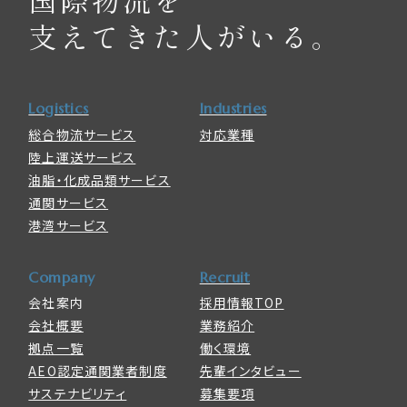
支えてきた人がいる。
サステナビリティ
無料見積もり
先輩インタビュー
採用情報TOP
約款
募集要項
Logistics
Industries
新着情報
エントリー
総合物流サービス
対応業種
陸上運送サービス
油脂・化成品類サービス
通関サービス
港湾サービス
Company
Recruit
会社案内
採用情報TOP
会社概要
業務紹介
拠点一覧
働く環境
AEO認定通関業者制度
先輩インタビュー
サステナビリティ
募集要項